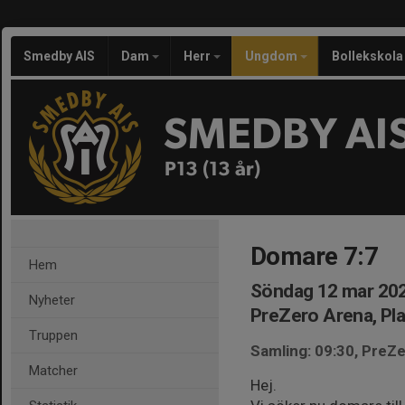
Smedby AIS
Dam
Herr
Ungdom
Bollekskola
SMEDBY AI
P13 (13 år)
Domare 7:7
Hem
Söndag 12 mar 202
Nyheter
PreZero Arena, Pla
Truppen
Samling: 09:30, PreZe
Matcher
Hej.