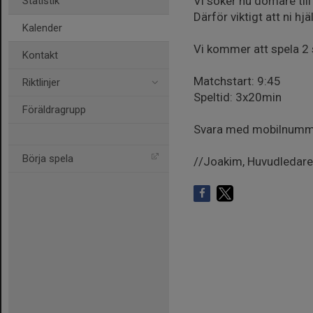
Vi söker nu domare til
Statistik
Därför viktigt att ni hj
Kalender
Vi kommer att spela 2 
Kontakt
Matchstart: 9:45
Riktlinjer
Speltid: 3x20min
Föräldragrupp
Svara med mobilnummer
Börja spela
//Joakim, Huvudledare