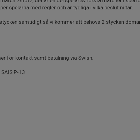
l match 7mot7, det är en del spelares första matcher i spe
älper spelarna med regler och är tydliga i vilka beslut ni tar.
stycken samtidigt så vi kommer att behöva 2 stycken domare, 
 för kontakt samt betalning via Swish.
 SAIS P-13