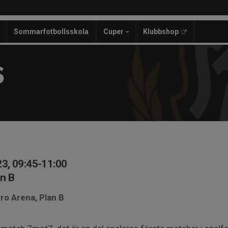
Sommarfotbollsskola
Cuper
Klubbshop
S
3, 09:45-11:00
n B
ro Arena, Plan B