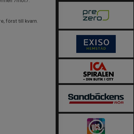
lformen 7mot7.
först till kvarn.