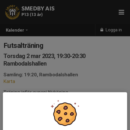
SMEDBY AIS
P13 (13 år)
Logga in
Kalender
Futsalträning
Torsdag 2 mar 2023, 19:30-20:30
Rambodalshallen
Samling: 19:20, Rambodalshallen
Karta
Träning inför cupeni Nyköping.