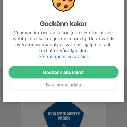
moment.
- Se till att spelaren ätit mellanmål innan träningen
- Se till att meddela om spelaren inte kan delta på
träningen.
Godkänn kakor
Vi använder oss av kakor (cookies) för att vår
webbplats ska fungera bra för dig. De används
även för webbanalys i syfte att hjälpa oss att
förbättra våra tjänster.
Så använder vi cookies
Godkänn alla kakor
Bara nödvändiga