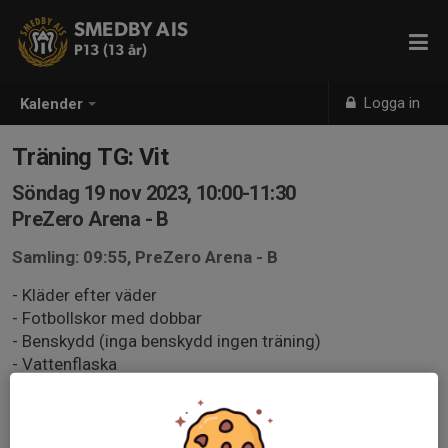
SMEDBY AIS
P13 (13 år)
Logga in
Kalender
Träning TG: Vit
Söndag 19 nov 2023, 10:00-11:30
PreZero Arena - B
Samling: 09:55, PreZero Arena - B
- Kläder efter väder
- Fotbollskor med dobbar
- Benskydd (inga benskydd ingen träning)
- Vattenflaska
Ansvar hos föräldrar
- Se till att spelaren är redo att 100% på träningen i alla