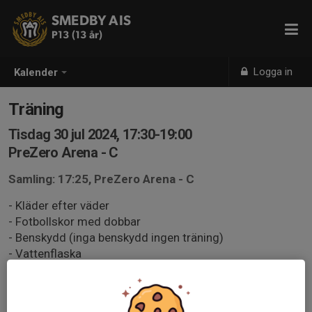
SMEDBY AIS
P13 (13 år)
Logga in
Kalender
Träning
Tisdag 30 jul 2024, 17:30-19:00
PreZero Arena - C
Samling: 17:25, PreZero Arena - C
- Kläder efter väder
- Fotbollskor med dobbar
- Benskydd (inga benskydd ingen träning)
- Vattenflaska
Ansvar hos föräldrar
- Se till att spelaren är redo att 100% på träningen i alla