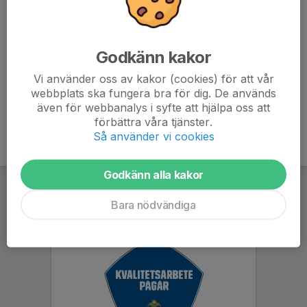
moment.
- Se till att spelaren ätit mellanmål innan träningen
- Se till att meddela om spelaren inte kan delta på
träningen.
Godkänn kakor
Vi använder oss av kakor (cookies) för att vår
webbplats ska fungera bra för dig. De används
även för webbanalys i syfte att hjälpa oss att
förbättra våra tjänster.
Så använder vi cookies
Godkänn alla kakor
Bara nödvändiga