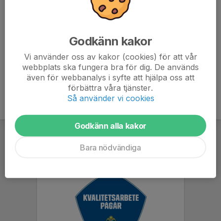
moment.
- Se till att spelaren ätit mellanmål innan träningen
- Se till att meddela om spelaren inte kan delta på
träningen.
Godkänn kakor
Vi använder oss av kakor (cookies) för att vår
webbplats ska fungera bra för dig. De används
även för webbanalys i syfte att hjälpa oss att
förbättra våra tjänster.
Så använder vi cookies
Godkänn alla kakor
Bara nödvändiga