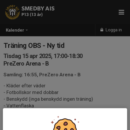
SMEDBY AIS
P13 (13 år)
Logga in
Kalender
Träning OBS - Ny tid
Tisdag 15 apr 2025, 17:00-18:30
PreZero Arena - B
Samling: 16:55, PreZero Arena - B
- Kläder efter väder
- Fotbollskor med dobbar
- Benskydd (inga benskydd ingen träning)
- Vattenflaska
Ansvar hos föräldrar
- Se till att spelaren är redo att 100% på träningen i alla