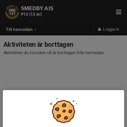
SMEDBY AIS
P13 (13 år)
Logga in
Till hemsidan
Aktiviteten är borttagen
Aktiviteten du försöker nå är borttagen från hemsidan.