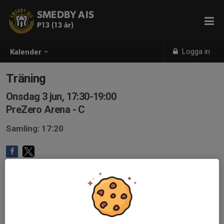
SMEDBY AIS
P13 (13 år)
Logga in
Kalender
Träning
Onsdag 3 jun, 17:30-19:00
PreZero Arena - C
Samling: 17:20