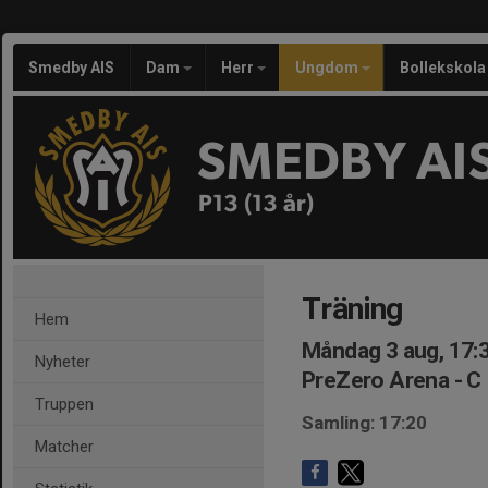
Smedby AIS
Dam
Herr
Ungdom
Bollekskola
SMEDBY AI
P13 (13 år)
Träning
Hem
Måndag 3 aug, 17:
Nyheter
PreZero Arena - C
Truppen
Samling: 17:20
Matcher