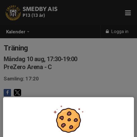
SMEDBY AIS
P13 (13 år)
Logga in
Kalender
Träning
Måndag 10 aug, 17:30-19:00
PreZero Arena - C
Samling: 17:20
Endast kallade kan anmäla sig till aktiviteten. 38 personer är
kallade.
Logga in här