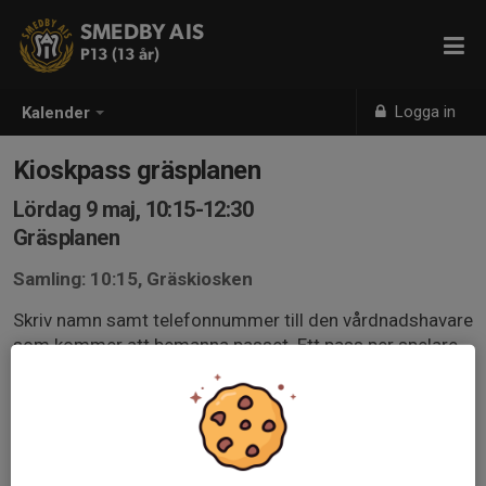
SMEDBY AIS
P13 (13 år)
Logga in
Kalender
Kioskpass gräsplanen
Lördag 9 maj, 10:15-12:30
Gräsplanen
Samling: 10:15, Gräskiosken
Skriv namn samt telefonnummer till den vårdnadshavare
som kommer att bemanna passet. Ett pass per spelare.
De som inte anmäler sig kommer att bli utplacerade.
Riktlinjer kiosk klubbhus och gruskiosk.pdf