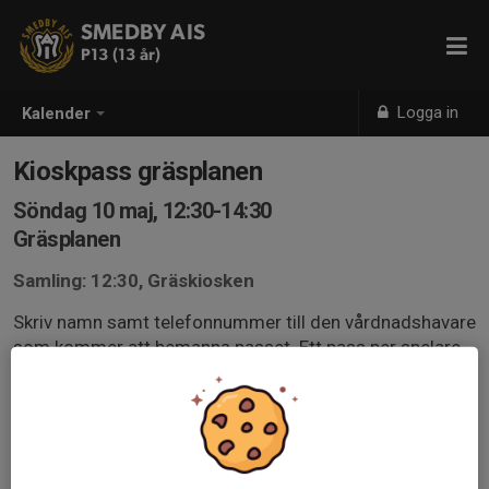
SMEDBY AIS
P13 (13 år)
Logga in
Kalender
Kioskpass gräsplanen
Söndag 10 maj, 12:30-14:30
Gräsplanen
Samling: 12:30, Gräskiosken
Skriv namn samt telefonnummer till den vårdnadshavare
som kommer att bemanna passet. Ett pass per spelare.
De som inte anmäler sig kommer att bli utplacerade.
Riktlinjer kiosk klubbhus och gruskiosk.pdf