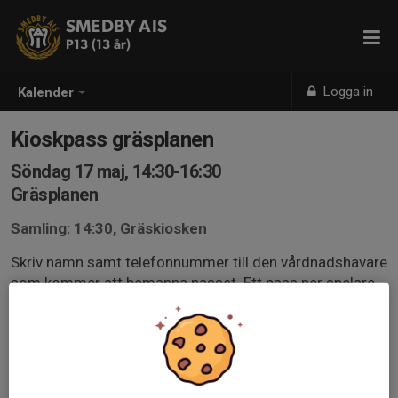
SMEDBY AIS
P13 (13 år)
Logga in
Kalender
Kioskpass gräsplanen
Söndag 17 maj, 14:30-16:30
Gräsplanen
Samling: 14:30, Gräskiosken
Skriv namn samt telefonnummer till den vårdnadshavare
som kommer att bemanna passet. Ett pass per spelare.
De som inte anmäler sig kommer att bli utplacerade.
Riktlinjer kiosk klubbhus och gruskiosk.pdf