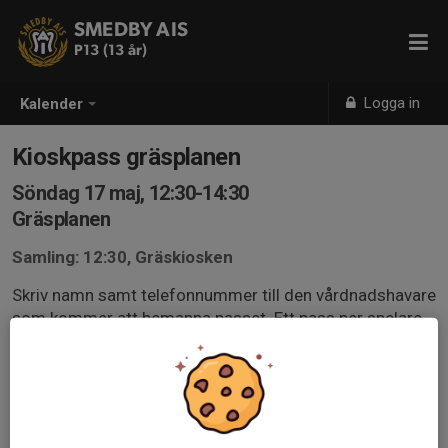
SMEDBY AIS
P13 (13 år)
Logga in
Kalender
Kioskpass gräsplanen
Söndag 17 maj, 12:30-14:30
Gräsplanen
Samling: 12:30, Gräskiosken
Skriv namn samt telefonnummer till den vårdnadshavare
som kommer att bemanna passet. Ett pass per spelare.
De som inte anmäler sig kommer att bli utplacerade.
Riktlinjer kiosk klubbhus och gruskiosk.pdf