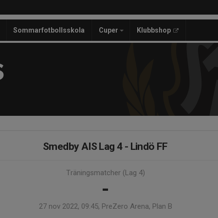
Sommarfotbollsskola
Cuper
Klubbshop
S
Smedby AIS Lag 4 - Lindö FF
Träningsmatcher (Lag 4)
-
27 nov 2022, 09:45, PreZero Arena, Plan B