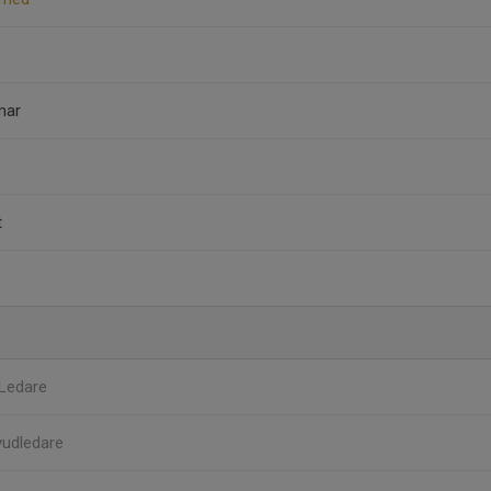
mar
t
Ledare
udledare