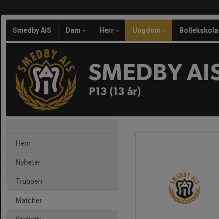
Smedby AIS
Dam
Herr
Ungdom
Bollekskola
SMEDBY AI
P13 (13 år)
Hem
Nyheter
Truppen
Matcher