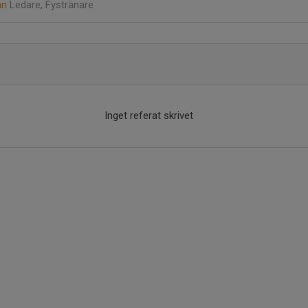
nn
Ledare, Fystränare
Inget referat skrivet