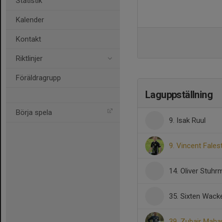
Statistik
Kalender
Kontakt
Riktlinjer
Föräldragrupp
Laguppställning
Börja spela
9. Isak Ruul
9. Vincent Fale
14. Oliver Stuh
35. Sixten Wac
39. Zubair Mah