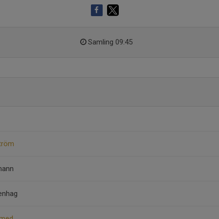
Samling 09:45
ström
rmann
kenhag
amed