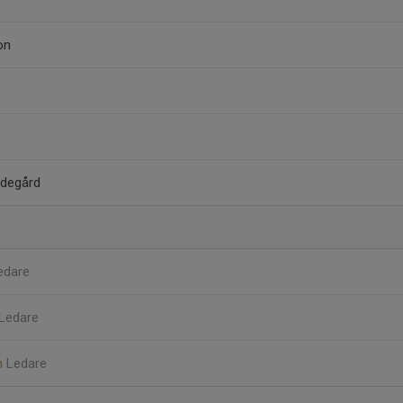
on
gdegård
edare
Ledare
n
Ledare