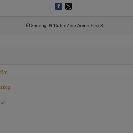
Samling 09:15, PreZero Arena, Plan B
tröm
kskog
son