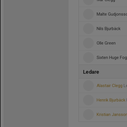
Malte Gudjonss
Nils Bjurbäck
Olle Green
Sixten Huge Fo
Ledare
Alastair Clegg
L
Henrik Bjurbäck
Kristian Jansso