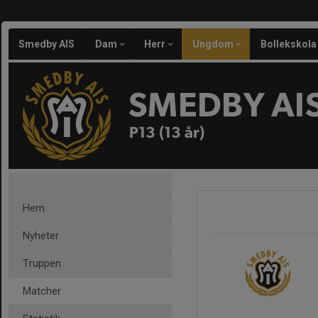
Smedby AIS
Dam
Herr
Ungdom
Bollekskola
SMEDBY AI
P13 (13 år)
Hem
Nyheter
Truppen
Matcher