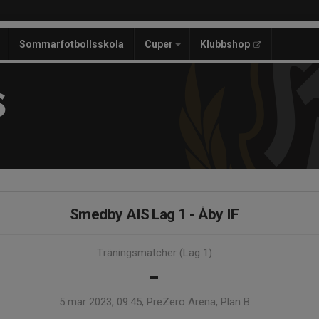
Sommarfotbollsskola
Cuper
Klubbshop
S
Smedby AIS Lag 1 - Åby IF
Träningsmatcher (Lag 1)
-
5 mar 2023, 09:45, PreZero Arena, Plan B