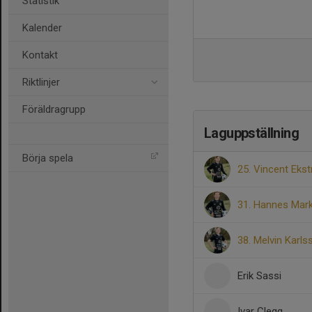
Statistik
Kalender
Kontakt
Riktlinjer
Föräldragrupp
Laguppställning
Börja spela
25. Vincent Eks
31. Hannes Mar
38. Melvin Karls
Erik Sassi
Ivar Clegg