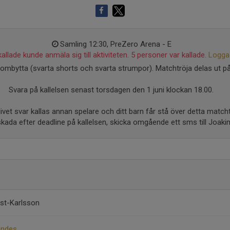
Samling 12:30, PreZero Arena - E
allade kunde anmäla sig till aktiviteten. 5 personer var kallade.
Logga 
mbytta (svarta shorts och svarta strumpor). Matchtröja delas ut på
Svara på kallelsen senast torsdagen den 1 juni klockan 18.00.
ivet svar kallas annan spelare och ditt barn får stå över detta matchtil
skada efter deadline på kallelsen, skicka omgående ett sms till Joak
st-Karlsson
andes