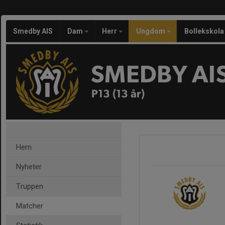
Smedby AIS
Dam
Herr
Ungdom
Bollekskola
SMEDBY AI
P13 (13 år)
Hem
Nyheter
Truppen
Matcher