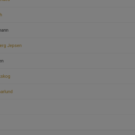
h
rmann
berg Jepsen
en
kskog
arlund