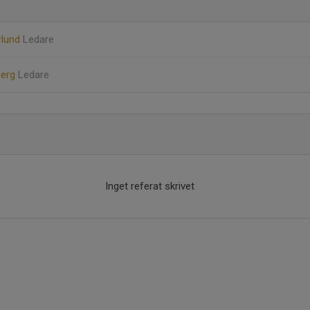
rlund
Ledare
berg
Ledare
Inget referat skrivet