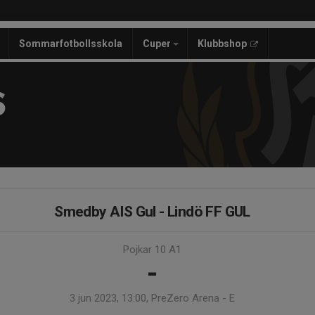
Sommarfotbollsskola
Cuper
Klubbshop
S
Smedby AIS Gul - Lindö FF GUL
Pojkar 10 A1
-
3 jun 2023, 13:00, PreZero Arena - E