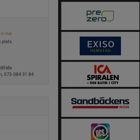
in här
 plats.
lfälle.
im, 073-084 31 84