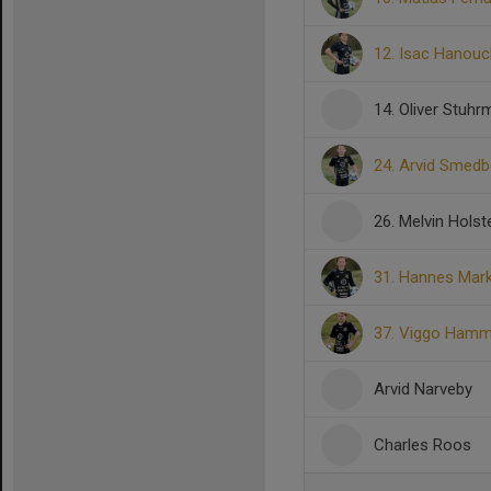
12. Isac Hanouc
14. Oliver Stuh
24. Arvid Smed
26. Melvin Holst
31. Hannes Mar
37. Viggo Hamm
Arvid Narveby
Charles Roos