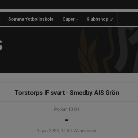
Sommarfotbollsskola
Cuper
Klubbshop
S
Torstorps IF svart - Smedby AIS Grön
Pojkar 10 B1
-
10 jun 2023, 11:00, Atlaslunden