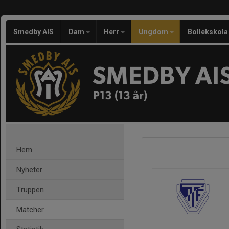
Smedby AIS
Dam
Herr
Ungdom
Bollekskola
SMEDBY AI
P13 (13 år)
Hem
Nyheter
Truppen
Matcher