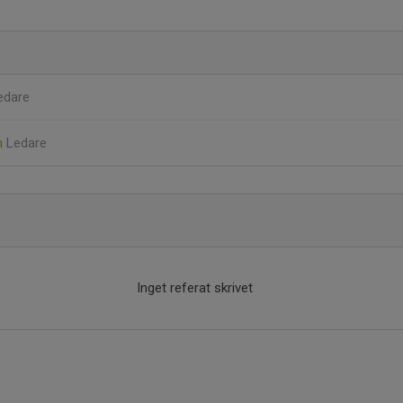
edare
n
Ledare
Inget referat skrivet