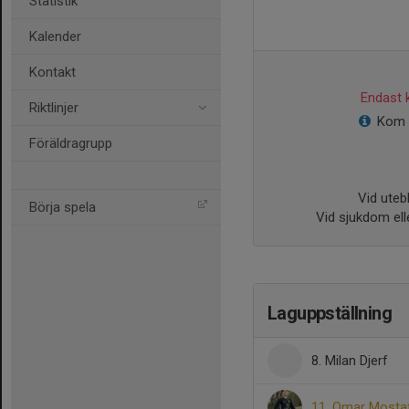
Statistik
Kalender
Kontakt
Endast k
Riktlinjer
Kom o
Föräldragrupp
Vid utebl
Börja spela
Vid sjukdom ell
Laguppställning
8. Milan Djerf
11. Omar Mosta