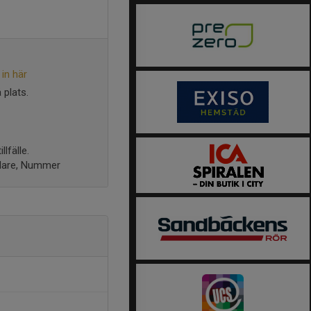
in här
 plats.
lfälle.
Ledare, Nummer