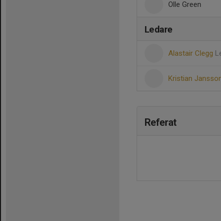
Olle Green
Ledare
Alastair Clegg
L
Kristian Jansso
Referat