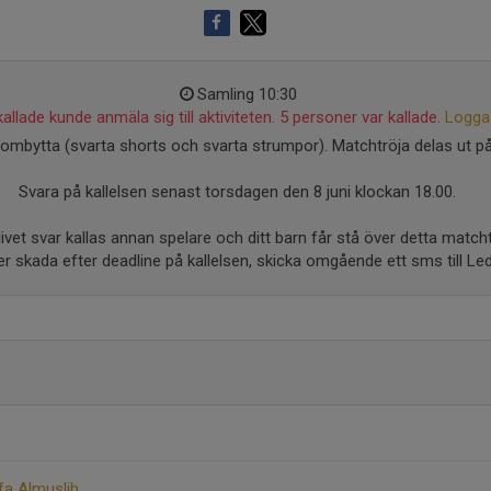
Samling 10:30
allade kunde anmäla sig till aktiviteten. 5 personer var kallade.
Logga 
mbytta (svarta shorts och svarta strumpor). Matchtröja delas ut på
Svara på kallelsen senast torsdagen den 8 juni klockan 18.00.
ivet svar kallas annan spelare och ditt barn får stå över detta matchtil
er skada efter deadline på kallelsen, skicka omgående ett sms till 
fa Almuslih