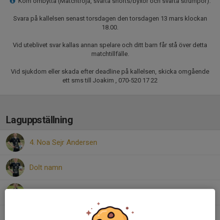
Kom ombytta (Matchtröja, svarta shorts/byxor och svarta strumpor).
Svara på kallelsen senast torsdagen den torsdagen 13 mars klockan
18.00.
Vid uteblivet svar kallas annan spelare och ditt barn får stå över detta
matchtillfälle.
Vid sjukdom eller skada efter deadline på kallelsen, skicka omgående
ett sms till Joakim , 070-520 17 22
Laguppställning
4. Noa Sejr Andersen
Dolt namn
9. Vincent Faleström
10. Hugo Almquist-Karlsson