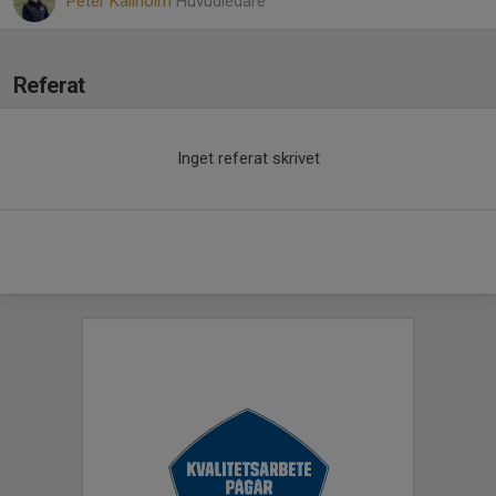
Peter Källholm
Huvudledare
Referat
Inget referat skrivet