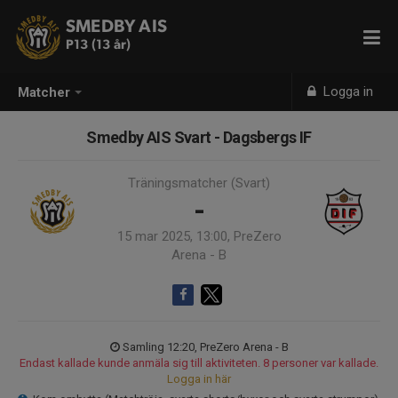
SMEDBY AIS
P13 (13 år)
Logga in
Matcher
Smedby AIS Svart - Dagsbergs IF
Träningsmatcher (Svart)
-
15 mar 2025, 13:00, PreZero
Arena - B
Samling 12:20, PreZero Arena - B
Endast kallade kunde anmäla sig till aktiviteten. 8 personer var kallade.
Logga in här