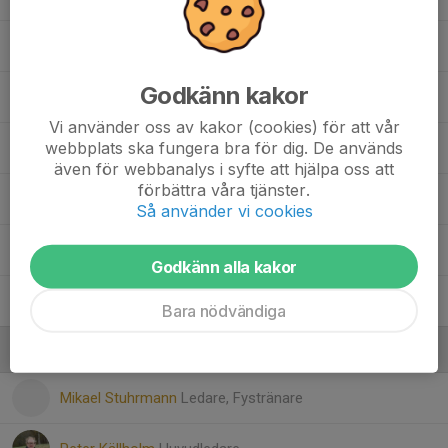
10. Matias Fernandes
Godkänn kakor
11. Axel Wickberg
Vi använder oss av kakor (cookies) för att vår
webbplats ska fungera bra för dig. De används
14. Nour Abolaban
även för webbanalys i syfte att hjälpa oss att
förbättra våra tjänster.
14. Oliver Stuhrmann
Så använder vi cookies
16. Ludvig Källholm
Godkänn alla kakor
25. Vincent Ekström
Bara nödvändiga
Ledare
Mikael Stuhrmann
Ledare, Fystränare