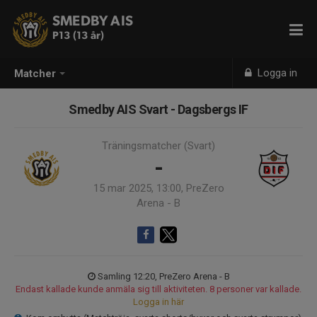
SMEDBY AIS
P13 (13 år)
Logga in
Matcher
Smedby AIS Svart - Dagsbergs IF
Träningsmatcher (Svart)
-
15 mar 2025, 13:00, PreZero
Arena - B
Samling 12:20, PreZero Arena - B
Endast kallade kunde anmäla sig till aktiviteten. 8 personer var kallade.
Logga in här