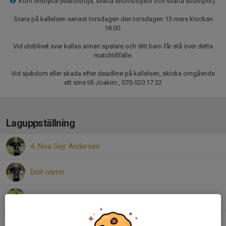
Kom ombytta (Matchtröja, svarta shorts/byxor och svarta strumpor).
Svara på kallelsen senast torsdagen den torsdagen 13 mars klockan
18.00.
Vid uteblivet svar kallas annan spelare och ditt barn får stå över detta
matchtillfälle.
Vid sjukdom eller skada efter deadline på kallelsen, skicka omgående
ett sms till Joakim , 070-520 17 22
Laguppställning
4. Noa Sejr Andersen
Dolt namn
9. Vincent Faleström
10. Hugo Almquist-Karlsson