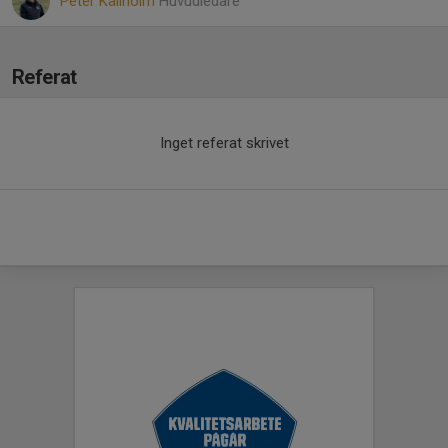
Peter Källholm
Huvudledare
Referat
Inget referat skrivet