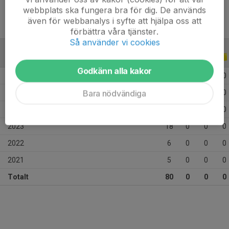
webbplats ska fungera bra för dig. De används
även för webbanalys i syfte att hjälpa oss att
förbättra våra tjänster.
Så använder vi cookies
ALLA SERIER
ALLA ÅR
Godkänn alla kakor
2026
15
0
0
0
Bara nödvändiga
2025
18
0
0
0
2024
18
0
0
0
2023
18
0
0
0
2022
6
0
0
0
2021
5
0
0
0
Totalt
80
0
0
0