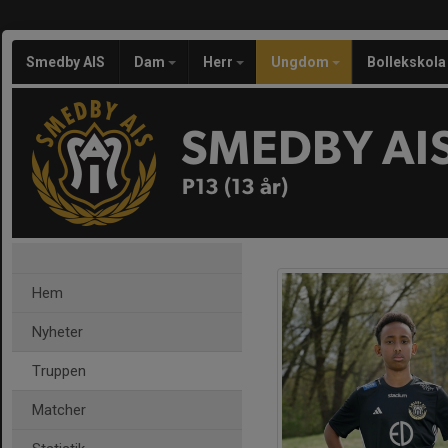
Smedby AIS
Dam
Herr
Ungdom
Bollekskola
SMEDBY AI
P13 (13 år)
Hem
Nyheter
Truppen
Matcher