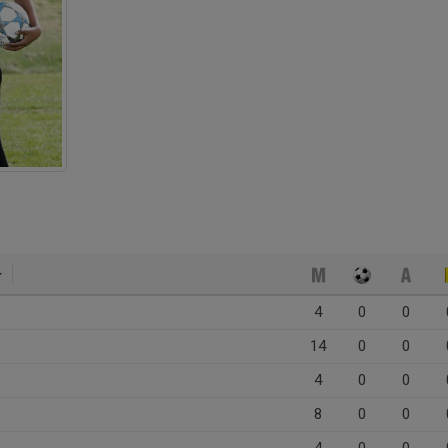
4
0
0
14
0
0
4
0
0
8
0
0