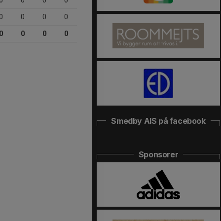
0
0
0
0
0
0
0
0
0
0
0
0
Smedby AIS på facebook
Sponsorer