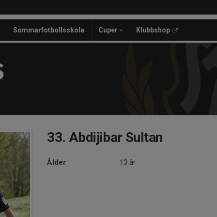
Sommarfotbollsskola
Cuper
Klubbshop
S
33. Abdijibar Sultan
Ålder
13 år