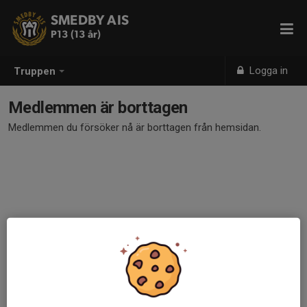
SMEDBY AIS
P13 (13 år)
Logga in
Truppen
Medlemmen är borttagen
Medlemmen du försöker nå är borttagen från hemsidan.