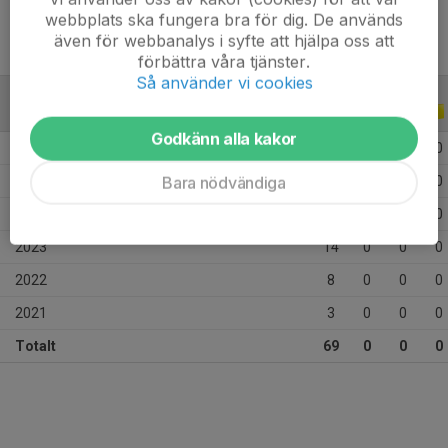
webbplats ska fungera bra för dig. De används
även för webbanalys i syfte att hjälpa oss att
förbättra våra tjänster.
Så använder vi cookies
ALLA SERIER
ALLA ÅR
Godkänn alla kakor
2026
12
0
0
0
Bara nödvändiga
2025
20
0
0
0
2024
12
0
0
0
2023
14
0
0
0
2022
8
0
0
0
2021
3
0
0
0
Totalt
69
0
0
0