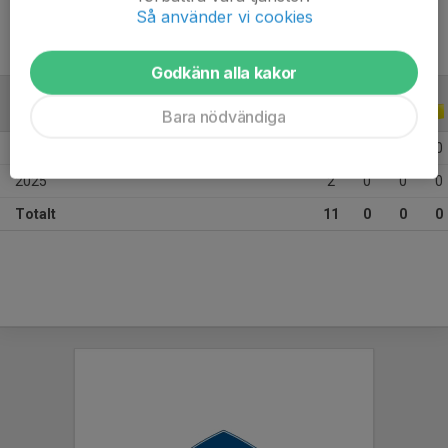
Så använder vi cookies
Godkänn alla kakor
ALLA SERIER
ALLA ÅR
Bara nödvändiga
2026
9
0
0
0
2025
2
0
0
0
Totalt
11
0
0
0