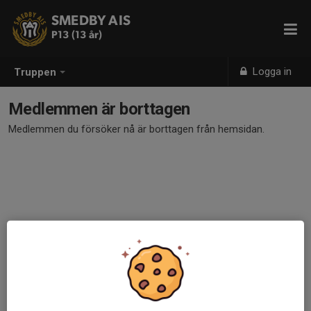
SMEDBY AIS
P13 (13 år)
Logga in
Truppen
Medlemmen är borttagen
Medlemmen du försöker nå är borttagen från hemsidan.