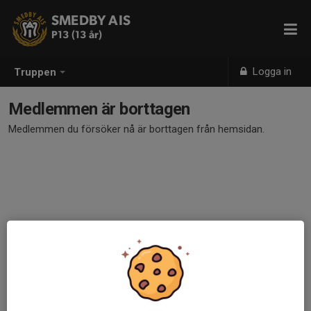
SMEDBY AIS
P13 (13 år)
Logga in
Truppen
Medlemmen är borttagen
Medlemmen du försöker nå är borttagen från hemsidan.