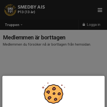
SMEDBY AIS
P13 (13 år)
Logga in
Truppen
Medlemmen är borttagen
Medlemmen du försöker nå är borttagen från hemsidan.