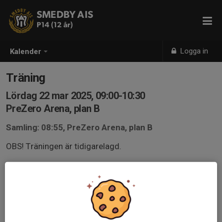
SMEDBY AIS
P14 (12 år)
Logga in
Kalender
Träning
Lördag 22 mar 2025, 09:00-10:30
PreZero Arena, plan B
Samling: 08:55, PreZero Arena, plan B
OBS! Träningen är tidigarelagd.
Träning utomhus på plan B, grabbarna ska vara på plats
ombytta och redo för träning 08:55.
Kläder efter väder vilket är vårdnadshavares ansvar och
grabbar utan lämplig klädsel kan skickas hem.