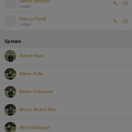
Hanna Dahlqvist
Ledare
Marcus Renell
Ledare
Spelare
Adham Ilyas
Adnan Avdic
Adrian Söderqvist
Akram Abukar Nuh
Alfred Markgren