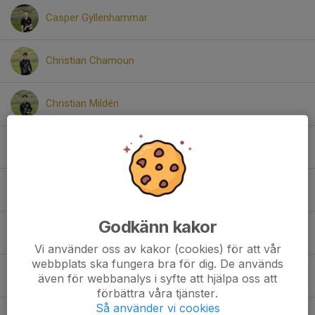
Casper Gyllenhammar
Christian Chamoun
Christian Mildén
Daud (David) Arbab
Elias Algziley
Godkänn kakor
Elias Persson
Vi använder oss av kakor (cookies) för att vår
webbplats ska fungera bra för dig. De används
Gunnar Wingmalm
även för webbanalys i syfte att hjälpa oss att
förbättra våra tjänster.
Så använder vi cookies