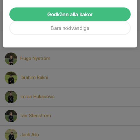
Henry Eriksson
Godkänn alla kakor
Herman Loebjer
Bara nödvändiga
Hugo Berndt
Hugo Nyström
Ibrahim Bakni
Imran Hukanovic
Ivar Stenström
Jack Ailo