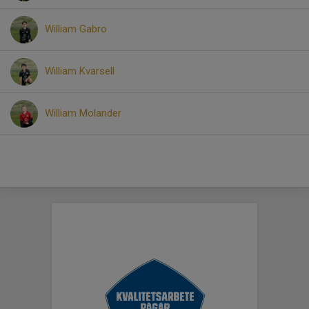
William Gabro
William Kvarsell
William Molander