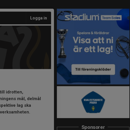
Logga in
ll idrotten,
eningens mål, delmål
spektive lag ska
 verksamheten.
Sponsorer