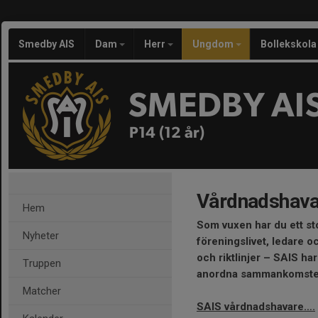
Smedby AIS
Dam
Herr
Ungdom
Bollekskola
SMEDBY AI
P14 (12 år)
Vårdnadshava
Hem
Som vuxen har du ett sto
Nyheter
föreningslivet, ledare 
och riktlinjer – SAIS ha
Truppen
anordna sammankomster 
Matcher
SAIS vårdnadshavare….