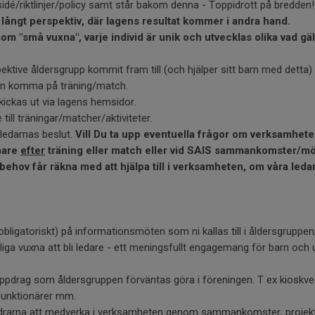
sidé/riktlinjer/policy samt står bakom denna - Toppidrott på bredden!
 långt perspektiv, där lagens resultat kommer i andra hand.
om "små vuxna", varje individ är unik och utvecklas olika vad gäl
ektive åldersgrupp kommit fram till (och hjälper sitt barn med detta) 
an komma på träning/match.
kickas ut via lagens hemsidor.
 till träningar/matcher/aktiviteter.
 ledarnas beslut.
Vill Du ta upp eventuella frågor om verksamhet
änare
efter
träning eller match eller vid SAIS sammankomster/mö
a behov får räkna med att hjälpa till i verksamheten, om våra leda
bligatoriskt) på informationsmöten som ni kallas till i åldersgruppe
liga vuxna att bli ledare - ett meningsfullt engagemang för barn och
uppdrag som åldersgruppen förväntas göra i föreningen. T ex kioskve
unktionärer mm.
ldrarna att medverka i verksamheten genom sammankomster, projekt 