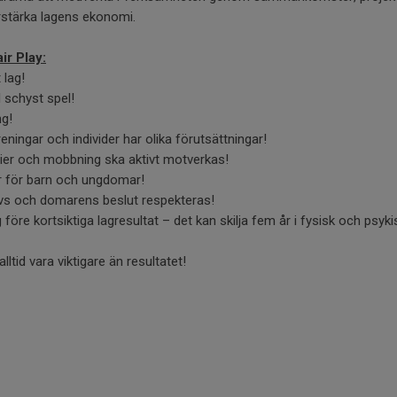
förstärka lagens ekonomi.
ir Play:
 lag!
l schyst spel!
ng!
eningar och individer har olika förutsättningar!
erier och mobbning ska aktivt motverkas!
r för barn och ungdomar!
levs och domarens beslut respekteras!
ng före kortsiktiga lagresultat – det kan skilja fem år i fysisk och psyk
lltid vara viktigare än resultatet!