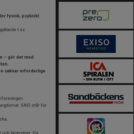
ler fysisk, psykiskt
gällande t ex:
en – gör det med
ten.
re saknar erforderliga
n/föreningen.
 ungdomar. SAIS står för
cka,
och lärgrupper, för