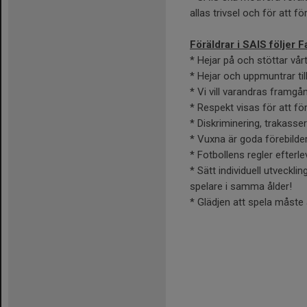
allas trivsel och för att 
Föräldrar i SAIS följer Fa
* Hejar på och stöttar vårt
* Hejar och uppmuntrar til
* Vi vill varandras framgå
* Respekt visas för att för
* Diskriminering, trakass
* Vuxna är goda förebilde
* Fotbollens regler efter
* Sätt individuell utveckli
spelare i samma ålder!
* Glädjen att spela måste a