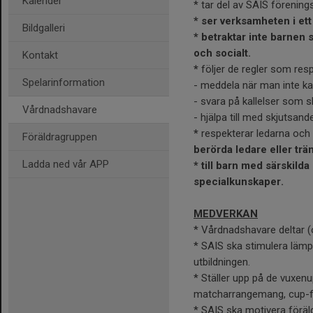
Kalender
* tar del av SAIS förening
* ser verksamheten i ett
Bildgalleri
* betraktar inte barnen s
och socialt.
Kontakt
*
följer de regler som resp
Spelarinformation
- meddela när man inte k
- svara på kallelser som s
Vårdnadshavare
- hjälpa till med skjutsande
*
respekterar ledarna och
Föräldragruppen
berörda ledare eller tr
Ladda ned vår APP
* till barn med särskild
specialkunskaper.
MEDVERKAN
* Vårdnadshavare deltar (o
* SAIS ska stimulera lämp
utbildningen.
* Ställer upp på de vuxen
matcharrangemang, cup-f
* SAIS ska motivera förä