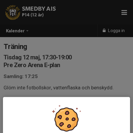
SMEDBY AIS
P14 (12 år)
Logga in
Kalender
Träning
Tisdag 12 maj, 17:30-19:00
Pre Zero Arena E-plan
Samling: 17:25
Glöm inte fotbollskor, vattenflaska och benskydd.
Svara så tidigt som möjligt på kallelsen, oavsett om du
kan komma eller ej, för att träningen ska kunna planeras
och genomföras på bästa sätt.
Ha gärna svarta kläder. Svart tröja och svarta shorts.