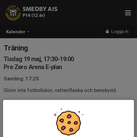
SMEDBY AIS
P14 (12 år)
Logga in
Kalender
Träning
Tisdag 19 maj, 17:30-19:00
Pre Zero Arena E-plan
Samling: 17:25
Glöm inte fotbollskor, vattenflaska och benskydd.
Svara så tidigt som möjligt på kallelsen, oavsett om du
kan komma eller ej, för att träningen ska kunna planeras
och genomföras på bästa sätt.
Ha gärna svarta kläder. Svart tröja och svarta shorts.