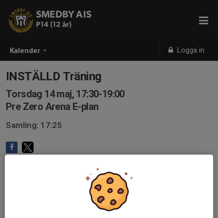
SMEDBY AIS
P14 (12 år)
Logga in
Kalender
INSTÄLLD Träning
Torsdag 14 maj, 17:30-19:00
Pre Zero Arena E-plan
Samling: 17:25