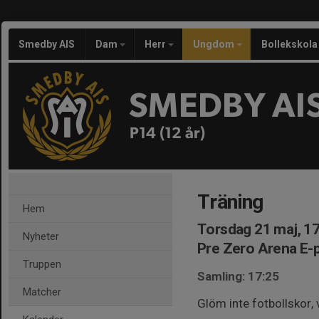
Smedby AIS
Dam
Herr
Ungdom
Bollekskola
SMEDBY AI
P14 (12 år)
Träning
Hem
Torsdag 21 maj, 1
Nyheter
Pre Zero Arena E-
Truppen
Samling: 17:25
Matcher
Glöm inte fotbollskor,