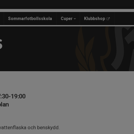
Sommarfotbollsskola
Cuper
Klubbshop
S
7:30-19:00
plan
 vattenflaska och benskydd.