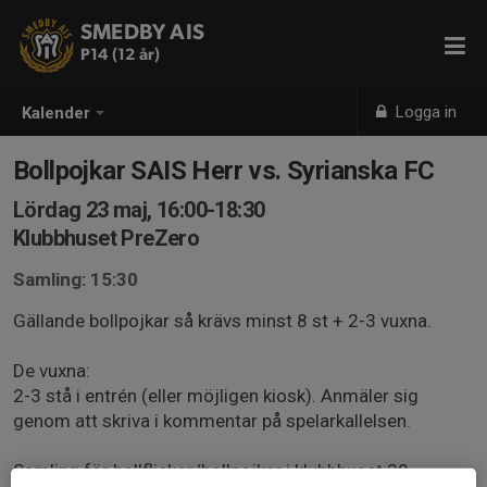
SMEDBY AIS
P14 (12 år)
Logga in
Kalender
Bollpojkar SAIS Herr vs. Syrianska FC
Lördag 23 maj, 16:00-18:30
Klubbhuset PreZero
Samling: 15:30
Gällande bollpojkar så krävs minst 8 st + 2-3 vuxna.
De vuxna:
2-3 stå i entrén (eller möjligen kiosk). Anmäler sig
genom att skriva i kommentar på spelarkallelsen.
Samling för bollflickor/bollpojkar i klubbhuset 30