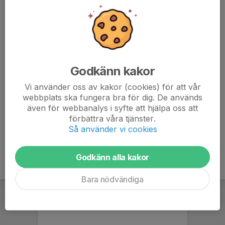
minuter innan avspark.
De vuxna som ska stå i entrén vill vi kommer till
klubbhuset 1 timme innan avspark.
Kläder: Om möjlighet finns bär Smedby AIS kläder
Godkänn kakor
(träningskläder). Vid sol - Ta med keps och vattenflaska.
Vi använder oss av kakor (cookies) för att vår
Vid förhinder: Meddela Tessan omgående
webbplats ska fungera bra för dig. De används
även för webbanalys i syfte att hjälpa oss att
förbättra våra tjänster.
Så använder vi cookies
Godkänn alla kakor
Bara nödvändiga