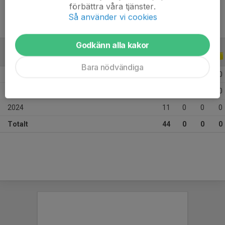
förbättra våra tjänster.
Så använder vi cookies
Godkänn alla kakor
ALLA SERIER
ALLA ÅR
Bara nödvändiga
2026
12
0
0
0
2025
21
0
0
0
2024
11
0
0
0
Totalt
44
0
0
0