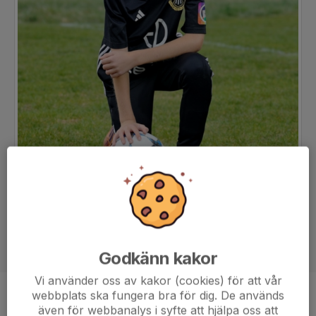
Godkänn kakor
Vi använder oss av kakor (cookies) för att vår
webbplats ska fungera bra för dig. De används
Ålder
12 år
även för webbanalys i syfte att hjälpa oss att