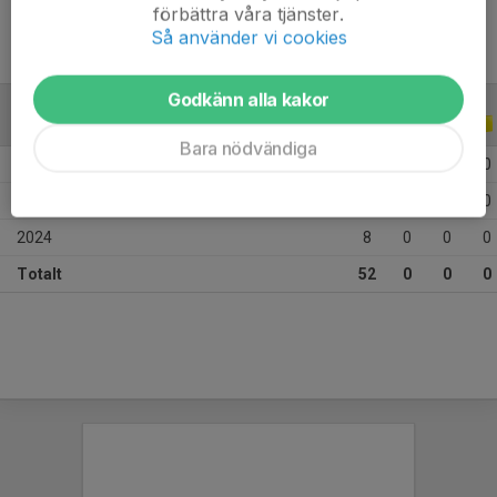
förbättra våra tjänster.
Så använder vi cookies
Godkänn alla kakor
ALLA SERIER
ALLA ÅR
Bara nödvändiga
2026
23
0
0
0
2025
21
0
0
0
2024
8
0
0
0
Totalt
52
0
0
0