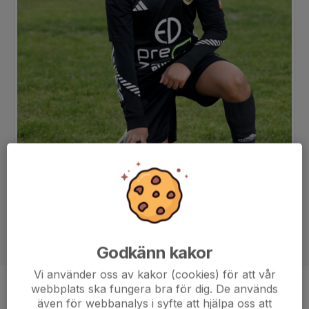
Godkänn kakor
Vi använder oss av kakor (cookies) för att vår
webbplats ska fungera bra för dig. De används
Ålder
12 år
även för webbanalys i syfte att hjälpa oss att