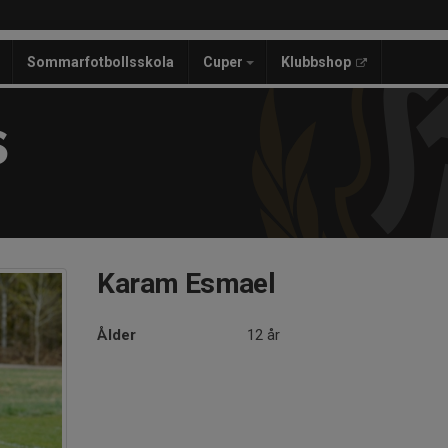
Sommarfotbollsskola
Cuper
Klubbshop
S
Karam Esmael
Ålder
12 år