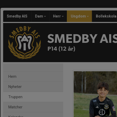
Smedby AIS
Dam
Herr
Ungdom
Bollekskola
SMEDBY AI
P14 (12 år)
Hem
Nyheter
Truppen
Matcher