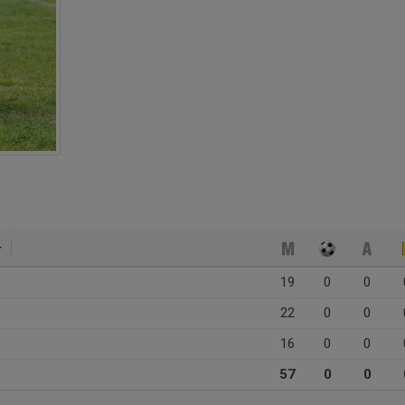
19
0
0
22
0
0
16
0
0
57
0
0