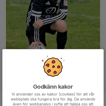
Godkänn kakor
Vi använder oss av kakor (cookies) för att vår
webbplats ska fungera bra för dig. De används
Ålder
12 år
även för webbanalys i syfte att hjälpa oss att