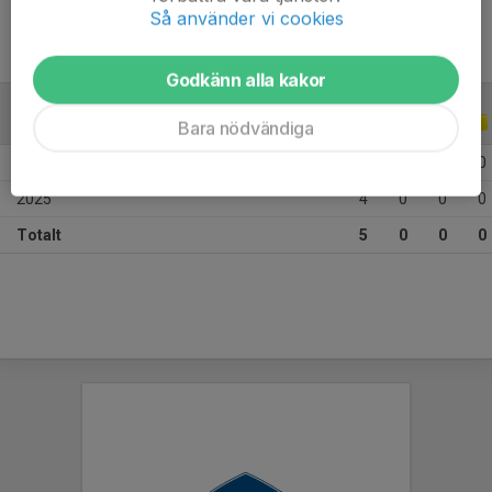
Så använder vi cookies
Godkänn alla kakor
ALLA SERIER
ALLA ÅR
Bara nödvändiga
2026
1
0
0
0
2025
4
0
0
0
Totalt
5
0
0
0