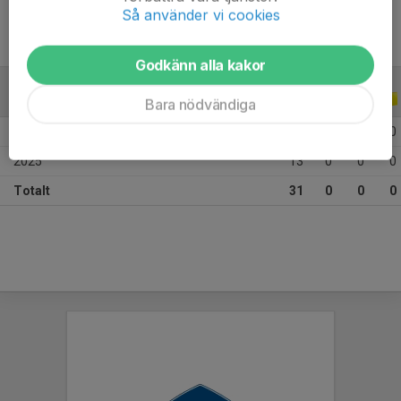
Så använder vi cookies
Godkänn alla kakor
ALLA SERIER
ALLA ÅR
Bara nödvändiga
2026
18
0
0
0
2025
13
0
0
0
Totalt
31
0
0
0