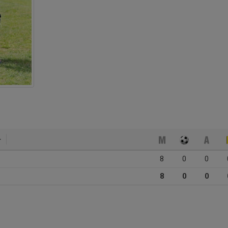
8
0
0
8
0
0