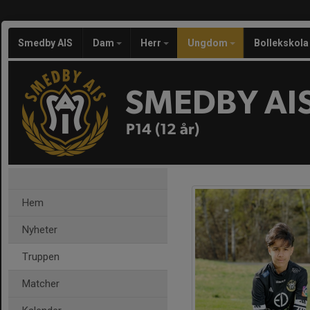
Smedby AIS
Dam
Herr
Ungdom
Bollekskola
SMEDBY AI
P14 (12 år)
Hem
Nyheter
Truppen
Matcher