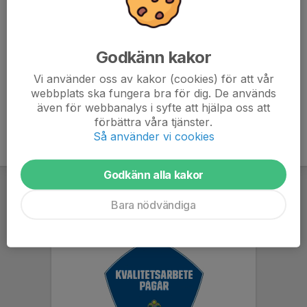
moment.
- Se till att spelaren ätit mellanmål innan träningen
- Se till att meddela om spelaren inte kan delta på
träningen.
Godkänn kakor
Vi använder oss av kakor (cookies) för att vår
webbplats ska fungera bra för dig. De används
även för webbanalys i syfte att hjälpa oss att
förbättra våra tjänster.
Så använder vi cookies
Godkänn alla kakor
Bara nödvändiga