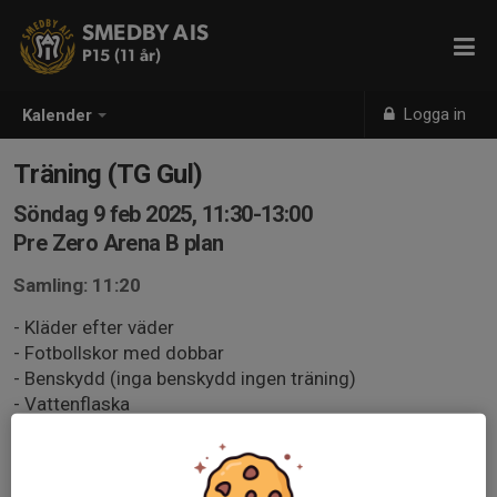
SMEDBY AIS
P15 (11 år)
Logga in
Kalender
Träning (TG Gul)
Söndag 9 feb 2025, 11:30-13:00
Pre Zero Arena B plan
Samling: 11:20
- Kläder efter väder
- Fotbollskor med dobbar
- Benskydd (inga benskydd ingen träning)
- Vattenflaska
Ansvar hos föräldrar
- Se till att spelaren är redo att 100% på träningen i alla