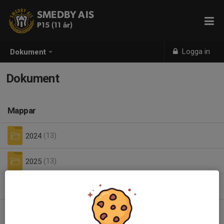
SMEDBY AIS
P15 (11 år)
Logga in
Dokument
Dokument
Mappar
2024
(13)
2025
(13)
2026
(6)
2026
(0)