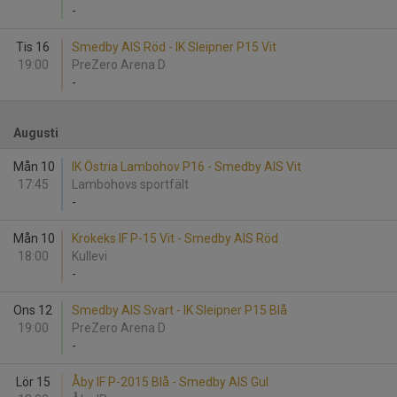
-
Tis 16
Smedby AIS Röd - IK Sleipner P15 Vit
19:00
PreZero Arena D
-
Augusti
Mån 10
IK Östria Lambohov P16 - Smedby AIS Vit
17:45
Lambohovs sportfält
-
Mån 10
Krokeks IF P-15 Vit - Smedby AIS Röd
18:00
Kullevi
-
Ons 12
Smedby AIS Svart - IK Sleipner P15 Blå
19:00
PreZero Arena D
-
Lör 15
Åby IF P-2015 Blå - Smedby AIS Gul