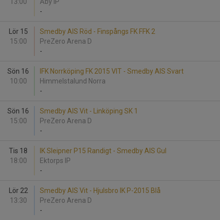
13:00
Åby IP
-
Lör 15
Smedby AIS Röd - Finspångs FK FFK 2
15:00
PreZero Arena D
-
Sön 16
IFK Norrköping FK 2015 VIT - Smedby AIS Svart
10:00
Himmelstalund Norra
-
Sön 16
Smedby AIS Vit - Linköping SK 1
15:00
PreZero Arena D
-
Tis 18
IK Sleipner P15 Randigt - Smedby AIS Gul
18:00
Ektorps IP
-
Lör 22
Smedby AIS Vit - Hjulsbro IK P-2015 Blå
13:30
PreZero Arena D
-