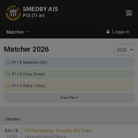
SMEDBY AIS
P15 (11 år)
Logga in
Matcher
Matcher 2026
P11 B Mellersta (Vit)
P11 B Östra (Svart)
P11 C Östra 1 (Gul)
Visa
fler
Januari
Sön 18
IFK Norrköping - Smedby AIS Svart
10:00
Himmelstalund Norra