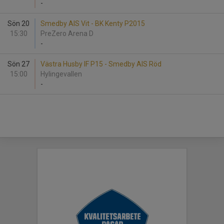
-
Sön 20
Smedby AIS Vit - BK Kenty P2015
15:30
PreZero Arena D
-
Sön 27
Västra Husby IF P15 - Smedby AIS Röd
15:00
Hylingevallen
-