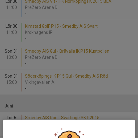
Lör 30
Smedby AIS Vit - IFK Norrköping FK 2015 BLÅ
11:00
PreZero Arena D
-
Lör 30
Kimstad GoIF P15 - Smedby AIS Svart
11:00
Krokhagens IP
-
Sön 31
Smedby AIS Gul - Bråvalla IK P15 Kustbollen
13:00
PreZero Arena D
-
Sön 31
Söderköpings IK P15 Gul - Smedby AIS Röd
15:00
Vikingavallen A
-
Juni
Lör 6
Smedby AIS Röd - Svärtinge SK P2015
11:00
PreZero Arena D
-