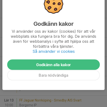
Lör 6
Smedby AIS Svart - Nyköpings BIS P15
13:00
PreZero Arena D
-
Godkänn kakor
Sön 7
Eneby BK P2015 Grön - Smedby AIS Gul
14:45
MAXIvallen Sillen
Vi använder oss av kakor (cookies) för att vår
-
webbplats ska fungera bra för dig. De används
även för webbanalys i syfte att hjälpa oss att
Sön 7
BK Kenty P2015 - Smedby AIS Vit
förbättra våra tjänster.
16:00
Fredriksbergs IP
Så använder vi cookies
-
Tis 9
Smedby AIS Vit - LBK Gottfridsberg Gul
Godkänn alla kakor
19:00
PreZero Arena D
-
Bara nödvändiga
Tis 9
Smedby AIS Gul - Söderköpings IK P15 Blå
19:00
PreZero Arena D
-
Lör 13
FF Jaguar Norrköping - Smedby AIS Svart
10:00
Borgsmo IP