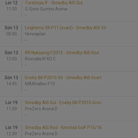
Lör 12
Torstorps IF - Smedby AIS Gul
11:00
G-Sons Gummi Arena
-
Sön 13
Linghems SK P11 (svart) - Smedby AIS Vit
00:00
Himnaplan
-
Sön 13
IFK Nyköping P2015 - Smedby AIS Röd
12:00
Rosvalla IP KG C
-
Sön 13
Eneby BK P2015 Vit - Smedby AIS Svart
14:45
MAXIvallen F13
-
Lör 19
Smedby AIS Gul - Eneby BK P2015 Grön
11:00
PreZero Arena D
-
Lör 19
Smedby AIS Röd - Kimstad GoIF P15/16
12:30
PreZero Arena D