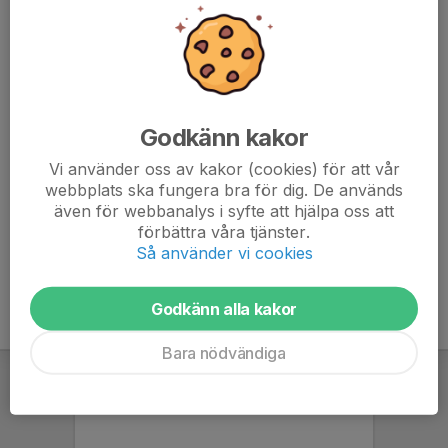
- Se till att spelaren är redo att 100% på träningen i alla
moment.
- Se till att spelaren ätit mellanmål innan träningen
- Se till att meddela om spelaren inte kan delta på
träningen.
- Träningen börjar kl 19:00 då är man ombytt och redo
Godkänn kakor
för träning!
Vi använder oss av kakor (cookies) för att vår
IMG-20241031-WA0002.jpg
webbplats ska fungera bra för dig. De används
även för webbanalys i syfte att hjälpa oss att
förbättra våra tjänster.
Så använder vi cookies
Godkänn alla kakor
Bara nödvändiga