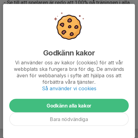
- Se till att spelaren är redo att 100% på träningen i alla
moment.
- Se till att spelaren ätit mellanmål innan träningen
- Se till att meddela om spelaren inte kan delta på
träningen.
- Träningen börjar kl 17:30 då är man ombytt och redo
för träning!
Godkänn kakor
Denna träning hålls i mån av att det finns ledare, kan
Vi använder oss av kakor (cookies) för att vår
komma att ställas in med kort varsel.
webbplats ska fungera bra för dig. De används
även för webbanalys i syfte att hjälpa oss att
IMG-20240916-WA0000.jpg
förbättra våra tjänster.
Så använder vi cookies
Godkänn alla kakor
Bara nödvändiga