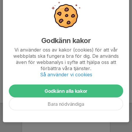
- Se till att spelaren är redo att 100% på träningen i alla
moment.
- Se till att spelaren ätit mellanmål innan träningen
- Se till att meddela om spelaren inte kan delta på
träningen.
- Träningen börjar kl 17:30 då är man ombytt och redo
Godkänn kakor
för träning!
Vi använder oss av kakor (cookies) för att vår
IMG-20240210-WA0000.jpg
webbplats ska fungera bra för dig. De används
även för webbanalys i syfte att hjälpa oss att
förbättra våra tjänster.
Så använder vi cookies
Godkänn alla kakor
Bara nödvändiga