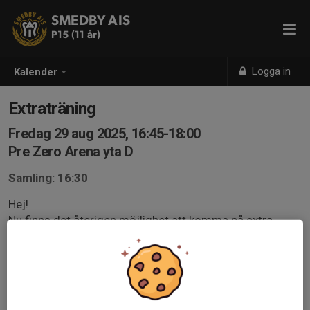
SMEDBY AIS
P15 (11 år)
Logga in
Kalender
Extraträning
Fredag 29 aug 2025, 16:45-18:00
Pre Zero Arena yta D
Samling: 16:30
Hej!
Nu finns det återigen möjlighet att komma på extra
träning fredagskvällar fram till den 26 september.
Detta ersätter inte den ordinarie träningen och påverkar
därför inte närvaron åt något håll.