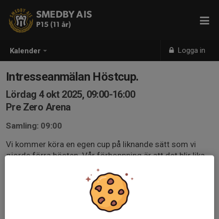
SMEDBY AIS
P15 (11 år)
Logga in
Kalender
Intresseanmälan Höstcup.
Lördag 4 okt 2025, 09:00-16:00
Pre Zero Arena
Samling: 09:00
Vi kommer köra en egen cup på liknande sätt som vi
gjorde förra hösten. Vår förhoppning är att det blir lika
bra uppslutning som förra året och ett bra tillskott till
lagkassan. Separat kallelse för de arbetspass som krävs
kommer senare.